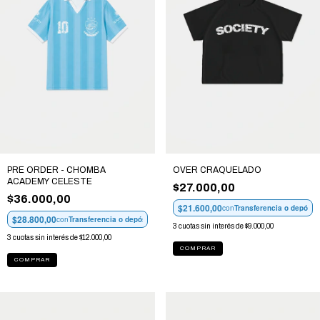
PRE ORDER - CHOMBA
OVER CRAQUELADO
ACADEMY CELESTE
$27.000,00
$36.000,00
$21.600,00
con
Transferencia o depósit
$28.800,00
con
Transferencia o depósito
3
cuotas sin interés de
$9.000,00
3
cuotas sin interés de
$12.000,00
COMPRAR
COMPRAR