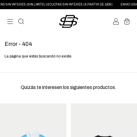
S SIN INTERES (SIN LIMITE) | 6 CUOTAS SIN INTERÉS (A PARTIR DE 100K)
ENVIO GRATI
0
Error - 404
La página que estás buscando no existe.
Quizás te interesen los siguientes productos.